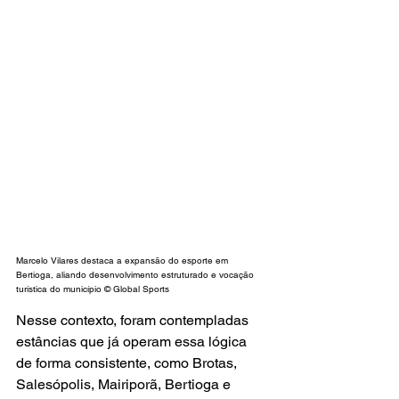
Marcelo Vilares destaca a expansão do esporte em 
Bertioga, aliando desenvolvimento estruturado e vocação 
turística do município © Global Sports
Nesse contexto, foram contempladas 
estâncias que já operam essa lógica 
de forma consistente, como Brotas, 
Salesópolis, Mairiporã, Bertioga e 