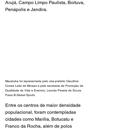
Arujá, Campo Limpo Paulista, Boituva, 
Penápolis e Jandira.
Macatuba foi representada pelo vice-prefeito Claudinei 
Correa Leite de Moraes e pela secretária de Promoção da 
Qualidade de Vida e Eventos, Leomar Pereira de Souza 
Paiva © Global Sports
Entre os centros de maior densidade 
populacional, foram contempladas 
cidades como Marília, Botucatu e 
Franco da Rocha, além de polos 