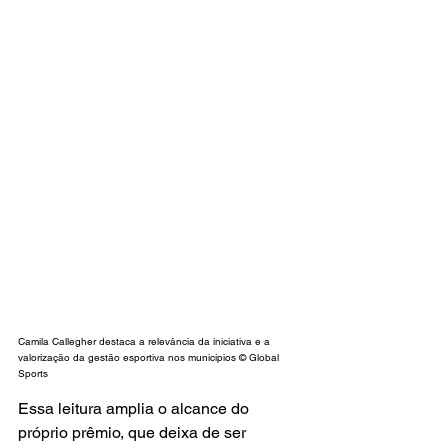
Camila Callegher destaca a relevância da iniciativa e a 
valorização da gestão esportiva nos municípios © Global 
Sports
Essa leitura amplia o alcance do 
próprio prêmio, que deixa de ser 