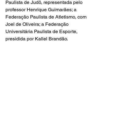
Paulista de Judô, representada pelo 
professor Henrique Guimarães; a 
Federação Paulista de Atletismo, com 
Joel de Oliveira
; a Federação 
Universitária Paulista de Esporte, 
presidida por Kallel Brandão.
O doutor Raphael Ferris entregou a premiação a Kallel 
Brandão, presidente da Federação Universitária Paulista de 
Esporte © Global Sports