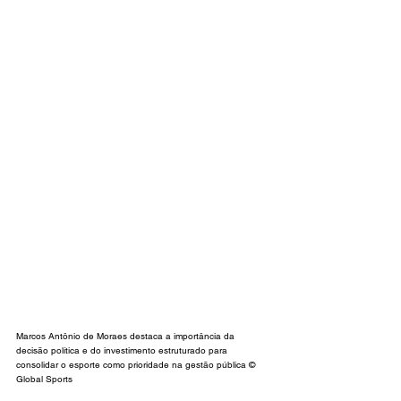
Marcos Antônio de Moraes destaca a importância da 
decisão política e do investimento estruturado para 
consolidar o esporte como prioridade na gestão pública © 
Global Sports