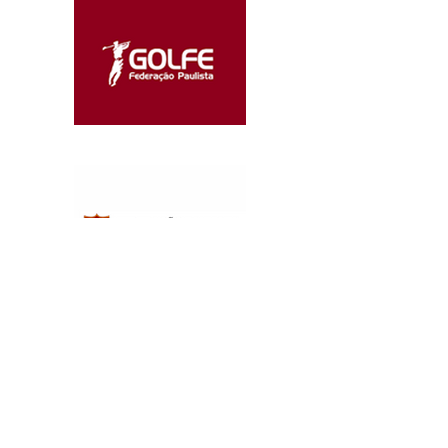
Fora
da
galeria