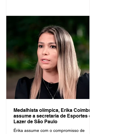
fragilidade administrativa, ausência de
planejamento e impactos diretos nos
municípios Por Paulo Pinto / Global Sports
São Paulo, 7 de abril de 2026 O governador
do Estado de São Paulo, Tarcísio de Freitas,
nomeou, nesta terça-feira, duas mulheres
para o primeiro escalão da administração
paulista. Cláudia Carletto assume a
Medalhista olímpica, Erika Coimbra
assume a secretaria de Esportes e
Lazer de São Paulo
Érika assume com o compromisso de