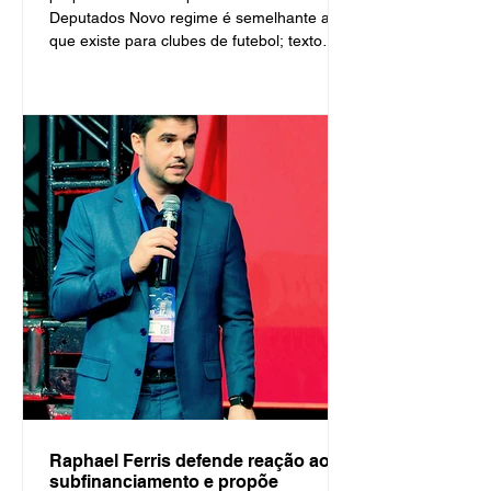
Deputados Novo regime é semelhante ao
que existe para clubes de futebol; texto
segue para o Senado. Por Eduardo
Piovesan e Tiago Miranda / Edição Roberto
Seabra Agência Câmara de Notícias
Curitiba, 14 de maio de 2026 A Câmara
dos Deputados aprovou projeto de lei
complementar que prevê um regime
especial de tributação para entidades
desportivas semelhante ao que existe para
clubes de futebol. A matéria
Raphael Ferris defende reação ao
subfinanciamento e propõe