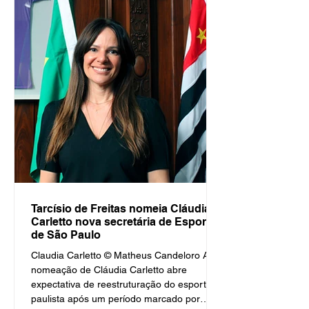
ao centro do debate, impulsionado pela
inserção no Arnold Sports Festival South
America, em um momento decisivo para a
política esportiva paulista. Por Paulo Pinto /
Global Sports São Paulo, 8 de abril de 2026
A recente
Tarcísio de Freitas nomeia Cláudia
Carletto nova secretária de Esportes
de São Paulo
Claudia Carletto © Matheus Candeloro A
nomeação de Cláudia Carletto abre
expectativa de reestruturação do esporte
paulista após um período marcado por