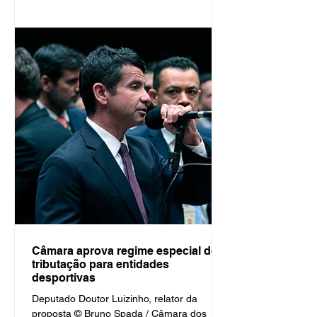
cerca de R$ 183,4 bilhões por ano, o
esporte brasileiro entra definitivamente na
pauta econômica do Congresso Nacional,
que discutirá seu papel na geração de
empregos, no fortalecimento da indústria e
no desenvolvimento do país. Por Paulo
Pinto / Global Sports Fonte Agência
Câmara de Notícia
Câmara aprova regime especial de
tributação para entidades
desportivas
Deputado Doutor Luizinho, relator da
proposta © Bruno Spada / Câmara dos