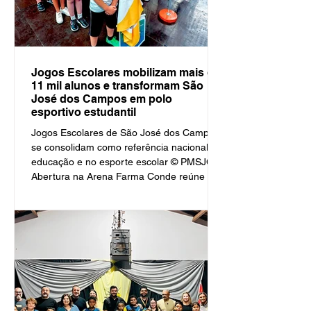
Jogos Escolares mobilizam mais de
11 mil alunos e transformam São
José dos Campos em polo
esportivo estudantil
Jogos Escolares de São José dos Campos
se consolidam como referência nacional na
educação e no esporte escolar © PMSJC
Abertura na Arena Farma Conde reúne 3
mil estudantes e marca o início de uma
temporada que se estende até novembro,
consolidando o esporte como eixo
estruturante da formação na rede
municipal. Fonte Fernanda Niquirilo /
Educação e Cidadania São Paulo, 17 de
abril de 2026 A manhã desta quinta-feira
(16) foi marcada por emoção, espírito
esportivo e celebraç