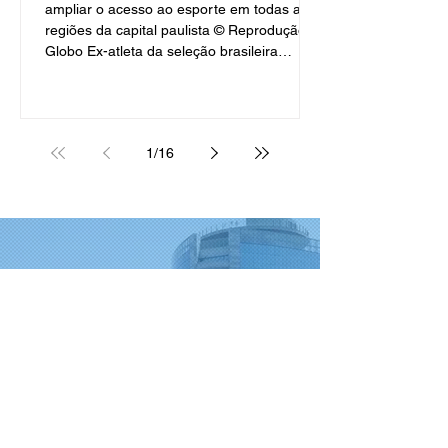
ampliar o acesso ao esporte em todas as
regiões da capital paulista © Reprodução /
Globo Ex-atleta da seleção brasileira
assumiu o cargo na última quarta-feira (1),
após ser nomeada pelo prefeito Ricardo
Nunes. Fonte CNN São Paulo, 7 de abril de
2026 A ex-jogadora de vôlei e medalhista
1
/
16
olímpica Érika Coimbra assumiu, na última
quarta-feira (1), o posto de secretária de
Esportes da cidade de São Paulo. Érika foi
nomeada pelo prefeito de
PODIUM CAST
ASSOCIAÇÃO DOS
SECRETÁRIOS MUNICIPAIS
Todos os vídeos
DE ESPORTE E LAZER DO
Assista agora