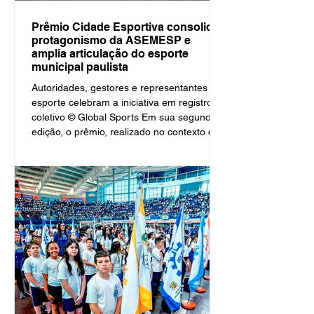
Prêmio Cidade Esportiva consolida
protagonismo da ASEMESP e
amplia articulação do esporte
municipal paulista
Autoridades, gestores e representantes do
esporte celebram a iniciativa em registro
coletivo © Global Sports Em sua segunda
edição, o prêmio, realizado no contexto do
Arnold Sports Festival South America,
reuniu lideranças de todo o estado e
reafirmou o papel estratégico da gestão
pública no desenvolvimento do esporte. Por
Paulo Pinto / Global Sports Curitiba, 29 de
abril de 2026 Com o espaço
completamente tomado e público acima da
capacidade prevista, a segunda edição do