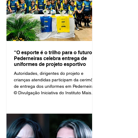
“O esporte é o trilho para o futuro”:
Pederneiras celebra entrega de
uniformes de projeto esportivo
Autoridades, dirigentes do projeto e
crianças atendidas participam da cerimônia
de entrega dos uniformes em Pederneiras
© Divulgação Iniciativa do Instituto Mais
Ação, com patrocínio da MRS Logística,
atende crianças e adolescentes da rede
pública com aulas de futsal e vôlei no
contraturno escolar. Por Governo de
Pederneiras São Paulo, 13 de abril de 2026
A noite foi marcada por emoção, inclusão e