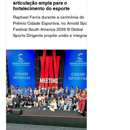
articulação ampla para o
fortalecimento do esporte
Raphael Ferris durante a cerimônia do
Prêmio Cidade Esportiva, no Arnold Sports
Festival South America 2026 © Global
Sports Dirigente propõe união e integração
entre áreas como caminho para ampliar o
acesso a recursos públicos e fortalecer o
esporte brasileiro. Por Paulo Pinto / Global
Sports Curitiba, 4 de maio de 2026 Durante
a cerimônia do Prêmio Cidade Esportiva,
promovido pela Asemesp durante o Arnold
Sports Festival South America 2026, o
doutor Raphael Ferris, presi