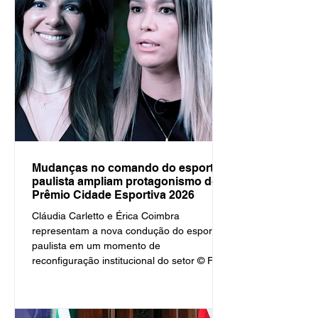
incentivo ao futuro das crianças e jovens de
Pederneiras. Na quinta-feira (09),
Mudanças no comando do esporte
paulista ampliam protagonismo do
Prêmio Cidade Esportiva 2026
Cláudia Carletto e Érica Coimbra
representam a nova condução do esporte
paulista em um momento de
reconfiguração institucional do setor © Foto
montagem Global Sports A reconfiguração
no comando do esporte estadual e
municipal projeta o encontro da ASEMESP