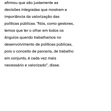
afirmou que são justamente as 
decisões integradas que mostram a 
importância da valorização das 
políticas públicas. “Nós, como gestores, 
temos que ter o olhar em todos os 
ângulos quando trabalhamos no 
desenvolvimento de políticas públicas, 
pois o conceito de parceria, de trabalho 
em conjunto, é cada vez mais 
necessário e valorizado”, disse.
Inscrições e serviço
Para participar do seminário basta 
preencher um rápido cadastro no site 
oficial do evento 
(www.seminariogestoresseadesp.com)
, 