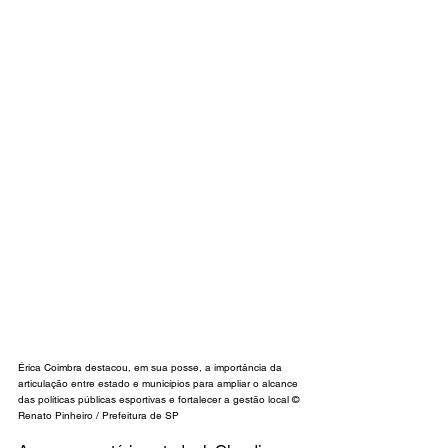
Érica Coimbra destacou, em sua posse, a importância da 
articulação entre estado e municípios para ampliar o alcance 
das políticas públicas esportivas e fortalecer a gestão local © 
Renato Pinheiro / Prefeitura de SP