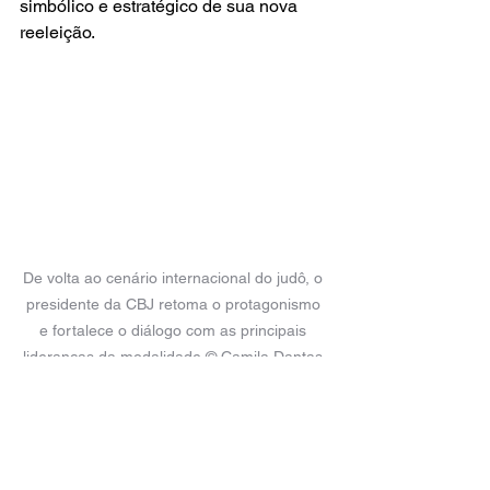
simbólico e estratégico de sua nova 
reeleição.
De volta ao cenário internacional do judô, o 
presidente da CBJ retoma o protagonismo 
e fortalece o diálogo com as principais 
lideranças da modalidade © Camila Dantas 
/ CBJ
“Tive a oportunidade de presenciar por 
duas vezes a eleição do presidente 