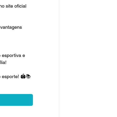
 site oficial 
 vantagens 
 esportiva e 
lia!
esporte! 🏟️📚